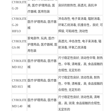
CYROLITE
具; 医疗/护理用品; 医
良好的耐热性; 高透光; 高抗冲
G-20
疗器械; 医用包装
CYROLITE
冲击改性; 电子束消毒; 辐射消毒;
医疗/护理用品; 医疗器
G-20
环氧乙烷消毒; 抗撞击性，良好; 可
械
HIFLO
焊接; 可粘结性; 流动性
家电部件; 玩具; 医疗/
CYROLITE
高透光; 冲击改性; 电子束消毒; 辐
护理用品; 医疗器械; 医
GS-90
射消毒; 环氧乙烷消毒
用包装
尺寸稳定性良好; 流动性中等; 耐热
CYROLITE
医疗/护理用品; 医疗器
性，中等; 清晰度，高; 食品接触的
MD H12
械
合规性; 无定形的
尺寸稳定性良好; 流动性高; 耐热
CYROLITE
医疗/护理用品; 医疗器
性，中等; 清晰度，高; 食品接触的
MD H15
械
合规性; 无定形的
尺寸稳定性良好; 流动性高; 清晰
CYROLITE
医疗/护理用品; 医疗器
度，高; 润滑; 食品接触的合规性;
MD L40
械
无定形的