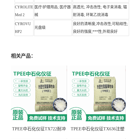
CYROLITE
医疗/护理用品; 医疗器
高透光; 冲击改性; 电子束消毒; 辐
Med 2
械
射消毒; 环氧乙烷消毒
CYROVU
良好的清晰度;冲击改性;可粘结性;
光盘级
HP2
良好的强度;***性;外观良好
相关产品：
TPEE中石化仪征TX722耐冲
TPEE中石化仪征TX636注塑
击 耐油性 密封性
级 品牌经销