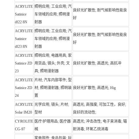
ACRYLITE
照明应用; 工业应用; 汽
良好光扩散性; 耐气候影响性能良
Satinice
车领域的应用; 照明漫
好
df22 8N
射器
ACRYLITE
照明应用; 工业应用; 汽
良好光扩散性; 耐气候影响性能良
Satinice
车领域的应用; 照明漫
好
df23 8N
射器
ACRYLITE
照明应用; 电器用具; 家
Satinice ZD
用货品; 镜头; 外壳; 文
良好光扩散性; 高透光; 高抗冲
23
具; 照明漫射器
ACRYLITE
片材; 汽车内部零件; 型
Satinice ZD
材; 照明漫射器; 照明装
良好光扩散性; 高透光; Hig
24
置
ACRYLITE
光学应用; 镜头; 片材;
高透光; 高强度; 可加工性，良好;
Solar IM20
型材
良好的流动性;
CYROLITE
医疗/护理用品; 医疗器
高透光; 冲击改性; 电子束消毒; 辐
CG-97
械
射消毒; 环氧乙烷消毒
家电部件; 食品包装; 玩