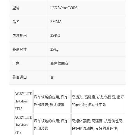
LED White 0V606
型号
PMMA
品名
25/KG
包装规格
25/kg
外形尺寸
厂家
赢创德固赛
是否进口
否
ACRYLITE
汽车领域的应用; 汽车
高透光; 高强度; 抗划伤性高; 良好
Hi-Gloss
外部装饰; 照明装置
的着色性; 流动性中等
FT15
ACRYLITE
汽车领域的应用; 汽车
高熔体强度; 高强度; 抗划伤性高;
Hi-Gloss
外部装饰
良好的流动性; 良好的着色性;
FT-8