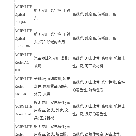
ACRYLITE
照明应用; 光学应用; 镜
Optical
高透光; 纯度高; 清晰度，高
头
POQ66
ACRYLITE
照明应用; 光学应用; 镜
Optical
高透光; 纯度高; 清晰度，高
头; 汽车领域的应用
SuPure 8N
ACRYLITE
汽车领域的应用; 装配
高透光; 冲击改性; 高强度; 抗撞击
Resist AG
玻璃
性，高; 可回收材料;
100
ACRYLITE
光盘级; 照明应用; 家电
高透光; 冲击改性; 光学性能; 良好
Resist
部件; 家用货品; 镜头;
的着色性; 流动性低;
ZK5BR
外壳; 文具
照明应用; 家电部件; 家
ACRYLITE
高透光; 冲击改性; 高强度; 抗撞击
用货品; 镜头; 外壳; 文
Resist ZK-6
性，高; 良好的着色性
具; 医疗器械
ACRYLITE
照明应用; 家电部件; 家
Resist
用货品; 镜头; 胎面胶;
高透光; 高熔体强度; 冲击改性;