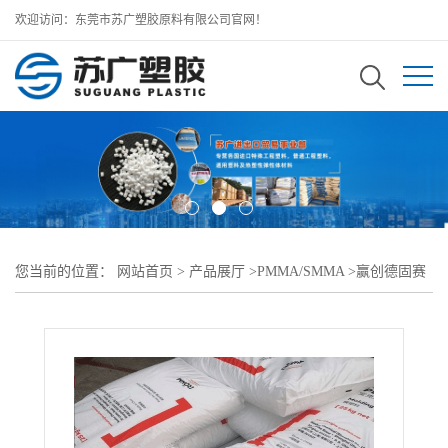
欢迎访问：东莞市苏广塑胶原料有限公司官网！
您当前的位置：
网站首页
>
产品展厅
>
PMMA/SMMA
>
赢创德固赛
PMMA
>
ACRYLITE Satinice df21 white 0V606照明应用 光扩散