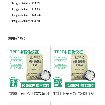
Plexiglas Satinice df23 7N
Plexiglas Satinice df23 8N
Plexiglas Satinice df23 zk6BR
Plexiglas Satinice df33 7H
相关产品：
TPEE中石化仪征TX722耐冲
TPEE中石化仪征TX636注塑
击 耐油性 密封性
级 品牌经销