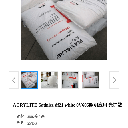
ACRYLITE Satinice df21 white 0V606照明应用 光扩散
品牌：
赢创德固赛
型号：
25/KG