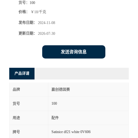
货号：
100
价格：
￥18/千克
发布日期：
2024-11-08
更新日期：
2026-07-30
发送咨询信息
产品详请
品牌
赢创德固赛
100
货号
用途
配件
Satinice df21 white 0V606
牌号