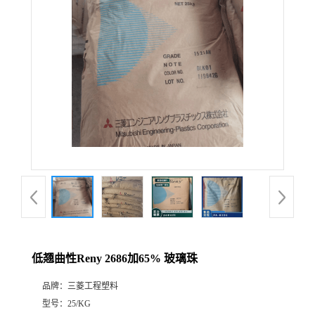
低翘曲性Reny 2686加65% 玻璃珠
品牌：
三菱工程塑料
型号：
25/KG