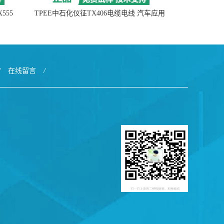
555
TPEE中石化仪征TX406电缆电线 汽车应用
/
在线留言
/