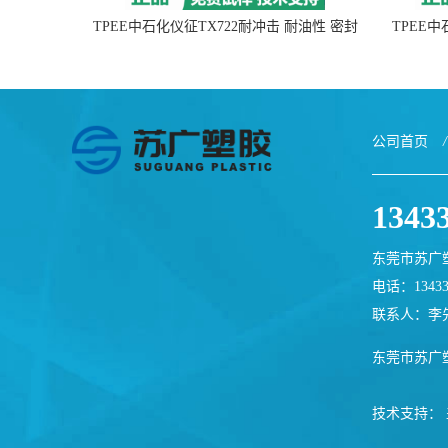
TPEE中石化仪征TX722耐冲击 耐油性 密封
TPEE
性
公司首页
/
1343
东莞市苏广
电话：13433
联系人：李
东莞市苏广
技术支持：