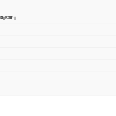
|||高刚性|||
；