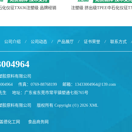
中石化仪征TX636注塑级 品牌经销
注塑级 挤出级TPEE中石化仪征TX
公司介绍
/
公司动态
/
产品展厅
/
证书荣誉
/
联系方式
3004964
塑胶原料有限公司
004964
传真：0769-88768199
邮箱：
13433004964@139.com
先生
地址：广东省东莞市常平镇塑通七街765号
塑胶原料有限公司
版权所有 Copyright (©) 2026
XML
盖德化工网
食品商务网