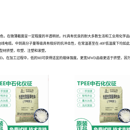
乳白色，在微薄截面呈一定程度的半透明状。PE具有优良的耐大多数生活和工业用化学
电线电缆。中到高分子量等级具有极好的抗冲击性，在常温甚至在-40F低温度下均如此
或型材挤塑，吹塑、注塑和滚塑。
WD。在加工过程中，低的MI可获得适宜的熔体强度。更宽MWD品级更适于挤塑，因