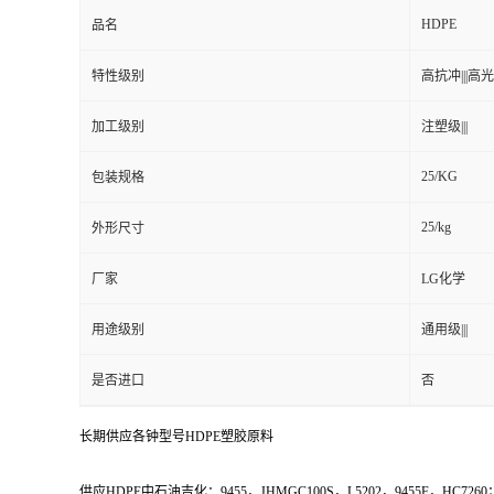
HDPE
品名
特性级别
高抗冲|||高光泽
加工级别
注塑级|||
25/KG
包装规格
25/kg
外形尺寸
厂家
LG化学
用途级别
通用级|||
是否进口
否
长期供应各钟型号HDPE塑胶原料
供应HDPE中石油吉化：9455，JHMGC100S，L5202，9455F，HC7260