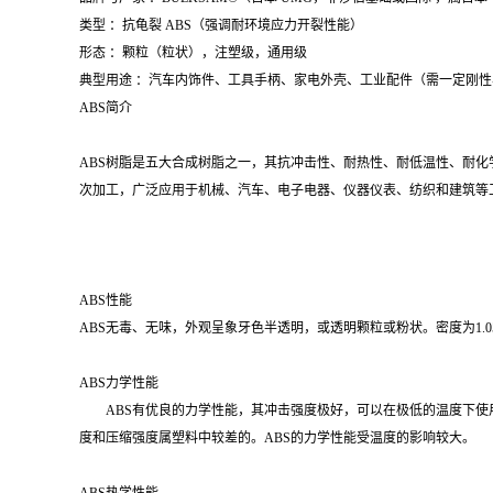
类型 ：抗龟裂 ABS（强调耐环境应力开裂性能）
形态 ：颗粒（粒状），注塑级，通用级
典型用途 ：汽车内饰件、工具手柄、家电外壳、工业配件（需一定刚
ABS简介
ABS树脂是五大合成树脂之一，其抗冲击性、耐热性、耐低温性、耐
次加工，广泛应用于机械、汽车、电子电器、仪器仪表、纺织和建筑等
ABS性能
ABS无毒、无味，外观呈象牙色半透明，或透明颗粒或粉状。密度为1.05~1.18g
ABS力学性能
ABS有优良的力学性能，其冲击强度极好，可以在极低的温度下使用；A
度和压缩强度属塑料中较差的。ABS的力学性能受温度的影响较大。