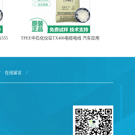
555
TPEE中石化仪征TX406电缆电线 汽车应用
/
在线留言
/