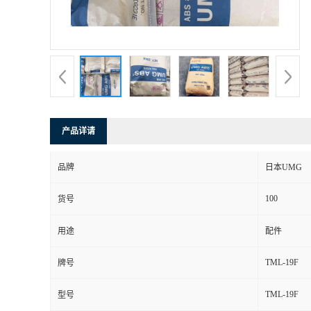
产品详请
品牌
日本UMG
100
货号
用途
配件
TML-19F
牌号
TML-19F
型号