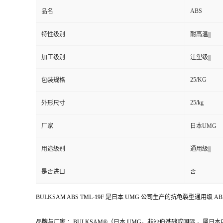
ABS
品名
特性级别
耐高温|||
加工级别
注塑级|||
25/KG
包装规格
25/kg
外形尺寸
厂家
日本UMG
用途级别
通用级|||
是否进口
否
BULKSAM ABS TML-19F 是日本 UMG 公司生产的抗龟裂型通用
品牌与厂家 ：BULKSAM®（日本 UMG，非沙伯基础或国际 ，属日