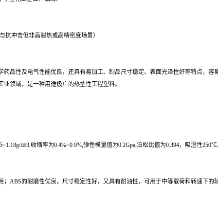
性与抗冲击但非高耐热或高精密度场景）
化学药品性及电气性能优良，还具有易加工、制品尺寸稳定、表面光泽性好等特点，容
工业领域，是一种用途极广的热塑性工程塑料。
/㎝3,收缩率为0.4%~0.9%,弹性模量值为0.2Gpa,泊松比值为0.394，吸湿性250
BS的耐磨性优良，尺寸稳定性好，又具有耐油性，可用于中等载荷和转速下的轴承。A