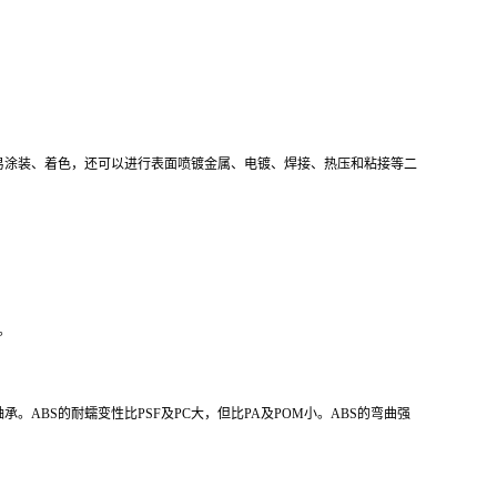
易涂装、着色，还可以进行表面喷镀金属、电镀、焊接、热压和粘接等二
℃。
BS的耐蠕变性比PSF及PC大，但比PA及POM小。ABS的弯曲强