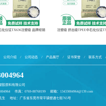
中石化仪征TX636注塑级 品牌经销
注塑级 挤出级TPEE中石化仪征TX
公司介绍
/
公司动态
/
产品展厅
/
证书荣誉
/
联系方式
3004964
塑胶原料有限公司
004964
传真：0769-88768199
邮箱：
13433004964@139.com
先生
地址：广东省东莞市常平镇塑通七街765号