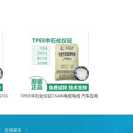
555
TPEE中石化仪征TX406电缆电线 汽车应用
/
在线留言
/