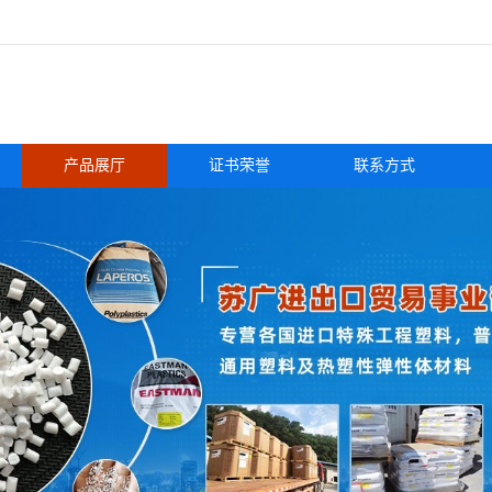
产品展厅
证书荣誉
联系方式