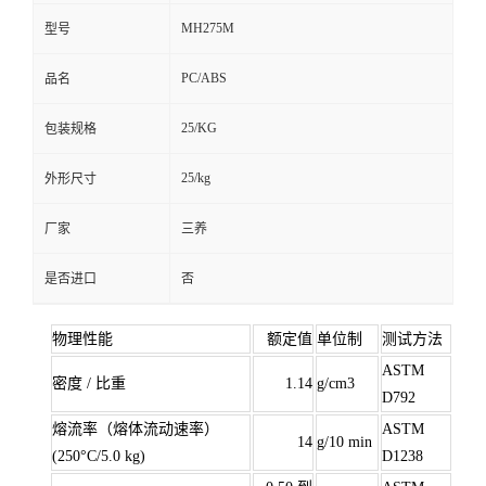
MH275M
型号
PC/ABS
品名
25/KG
包装规格
25/kg
外形尺寸
厂家
三养
是否进口
否
物理性能
额定值
单位制
测试方法
ASTM
密度 / 比重
1.14
g/cm3
D792
熔流率（熔体流动速率）
ASTM
14
g/10 min
(250°C/5.0 kg)
D1238