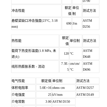
D790
额定
单位
冲击性能
测试方法
值
制
悬壁梁缺口冲击强度(23°C, 3.18
ASTM
690
J/m
mm)
D256
额定
热性能
单位制
测试方法
值
载荷下热变形温度(1.8 MPa, 未
ASTM
120
°C
退火)
D648
7.3E-
cm/cm/
ASTM
线形热膨胀系数 - 流动
5
°C
D696
电气性能
额定值
单位制
测试方法
体积电阻率
5.0E+16
ohms·cm
ASTM D257
介电强度
25
kV/mm
ASTM D149
介电常数
3.00
ASTM D150