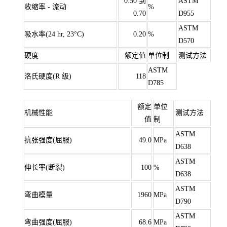
0.50 到
ASTM
收缩率 - 流动
%
0.70
D955
ASTM
吸水率(24 hr, 23°C)
0.20
%
D570
硬度
额定值
单位制
测试方法
ASTM
洛氏硬度(R 级)
118
D785
额定
单位
机械性能
测试方法
值
制
ASTM
抗张强度(屈服)
49.0
MPa
D638
ASTM
伸长率(断裂)
100
%
D638
ASTM
弯曲模量
1960
MPa
D790
ASTM
弯曲强度(屈服)
68.6
MPa