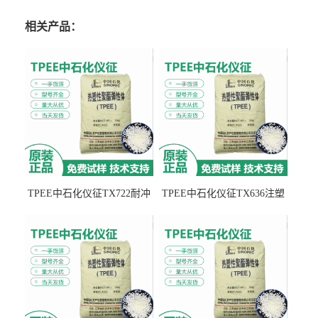
相关产品：
TPEE中石化仪征TX722耐冲
TPEE中石化仪征TX636注塑
击 耐油性 密封性
级 品牌经销