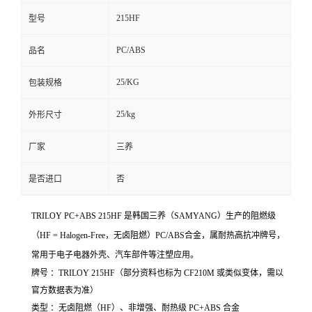
215HF
型号
PC/ABS
品名
25/KG
包装规格
25/kg
外形尺寸
厂家
三养
是否进口
否
TRILOY PC+ABS 215HF 是韩国三养（SAMYANG）生产的阻燃级
（HF = Halogen-Free，无卤阻燃）PC/ABS合金，属耐热高抗冲牌号，
常用于电子电器外壳、汽车部件等注塑应用。
牌号 ：TRILOY 215HF（部分资料也标为 CF210M 或类似变体，需以
官方数据表为准）
类型 ：无卤阻燃（HF）、非增强、耐热级 PC+ABS 合金