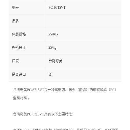
PC-6715VT
型号
品名
25/KG
包装规格
25/kg
外形尺寸
厂家
台湾奇美
是否进口
否
台湾奇美PC-6715VT是一种高透明、防火（阻燃）的聚碳酸酯（PC）
塑料材料 。
台湾奇美PC-6715VT具有以下主要特性：