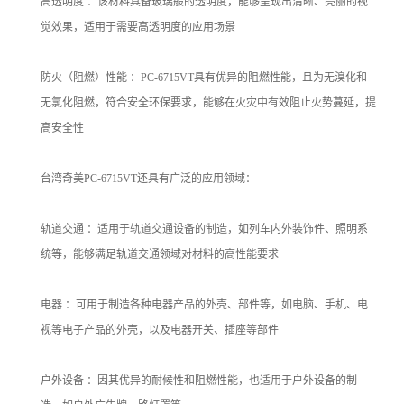
高透明度 ：该材料具备玻璃般的透明度，能够呈现出清晰、亮丽的视
觉效果，适用于需要高透明度的应用场景
防火（阻燃）性能 ：PC-6715VT具有优异的阻燃性能，且为无溴化和
无氯化阻燃，符合安全环保要求，能够在火灾中有效阻止火势蔓延，提
高安全性
台湾奇美PC-6715VT还具有广泛的应用领域：
轨道交通 ：适用于轨道交通设备的制造，如列车内外装饰件、照明系
统等，能够满足轨道交通领域对材料的高性能要求
电器 ：可用于制造各种电器产品的外壳、部件等，如电脑、手机、电
视等电子产品的外壳，以及电器开关、插座等部件
户外设备 ：因其优异的耐候性和阻燃性能，也适用于户外设备的制