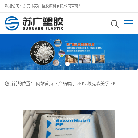
欢迎访问：东莞市苏广塑胶原料有限公司官网！
您当前的位置：
网站首页
>
产品展厅
>
PP
>
埃克森美孚 PP
>
ExxonMobil PP PP7905E1标准料 注塑级