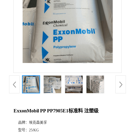
ExxonMobil PP PP7905E1标准料 注塑级
品牌：
埃克森美孚
型号：
25/KG