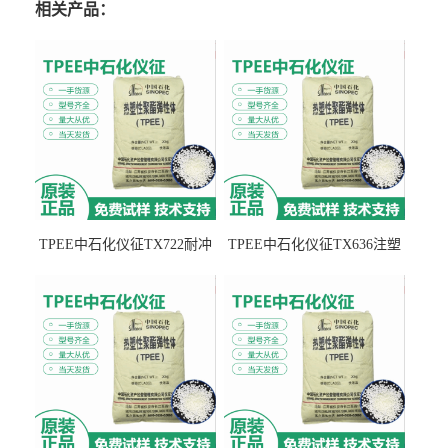
相关产品：
TPEE中石化仪征TX722耐冲
TPEE中石化仪征TX636注塑
击 耐油性 密封性
级 品牌经销