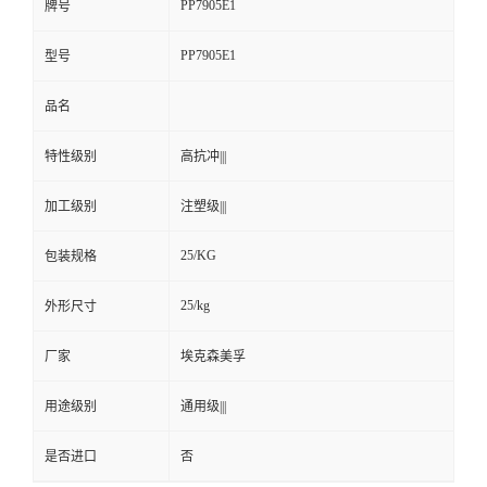
PP7905E1
牌号
PP7905E1
型号
品名
特性级别
高抗冲|||
加工级别
注塑级|||
25/KG
包装规格
25/kg
外形尺寸
厂家
埃克森美孚
用途级别
通用级|||
是否进口
否