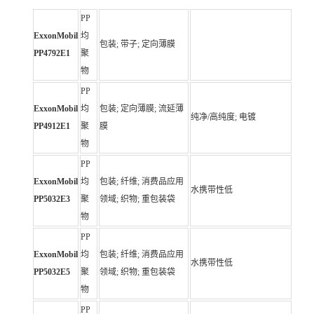
PP
ExxonMobil
均
包装; 带子; 定向薄膜
PP4792E1
聚
物
PP
ExxonMobil
均
包装; 定向薄膜; 流延薄
纯净/高纯度; 电镀
PP4912E1
聚
膜
物
PP
ExxonMobil
均
包装; 纤维; 消费品应用
水携带性低
PP5032E3
聚
领域; 织物; 重包装袋
物
PP
ExxonMobil
均
包装; 纤维; 消费品应用
水携带性低
PP5032E5
聚
领域; 织物; 重包装袋
物
PP