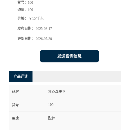
货号：
100
纯度：
100
价格：
￥15/千克
发布日期：
2025-03-17
更新日期：
2026-07-30
发送咨询信息
产品详请
品牌
埃克森美孚
100
货号
用途
配件