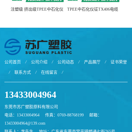
注塑级 挤出级TPEE中石化仪
TPEE中石化仪征TX406电缆
征TX555
电线 汽车应用
公司首页
/
公司介绍
/
公司动态
/
产品展厅
/
证书荣誉
/
联系方式
/
在线留言
/
13433004964
东莞市苏广塑胶原料有限公司
电话：13433004964
传真：0769-88768199
邮箱：
13433004964@139.com
联系人：李先生
地址：广东省东莞市常平镇塑通七街765号