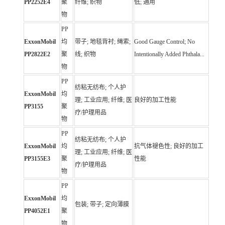
PP2252E4
聚
纤维; 织物
低; 通用
物
PP
ExxonMobil
均
带子; 地毯背衬; 绳索;
Good Gauge Control; No
PP2822E2
聚
线; 织物
Intentionally Added Phthala...
物
PP
纺粘无纺布; 个人护
ExxonMobil
均
理; 工业应用; 纤维; 医
良好的加工性能
PP3155
聚
疗/护理用品
物
PP
纺粘无纺布; 个人护
ExxonMobil
均
抗气体褪色性; 良好的加工
理; 工业应用; 纤维; 医
PP3155E3
聚
性能
疗/护理用品
物
PP
ExxonMobil
均
包装; 带子; 定向薄膜
PP4052E1
聚
物