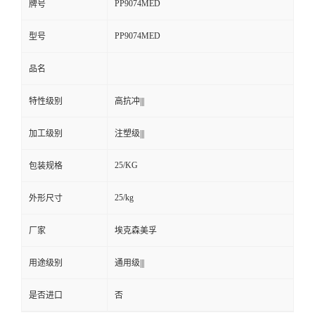
PP9074MED
牌号
PP9074MED
型号
品名
特性级别
高抗冲|||
加工级别
注塑级|||
25/KG
包装规格
25/kg
外形尺寸
厂家
埃克森美孚
用途级别
通用级|||
是否进口
否