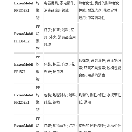
ExxonMobil
均
电器用具; 家电部件;
热老化性; 良好的耐热老化
PP1352E1
聚
消费品应用领域
性能; 耐洗涤剂; 热稳定性;
物
通用; 中等流动性
PP
杯子; 护罩; 混料; 家
ExxonMobil
均
具; 外壳; 消费品应用
PP1364E2
聚
领域
物
PP
低挥发; 高光滑性; 高压锅消
ExxonMobil
均
包装; 护罩; 容器; 桶;
毒; 环氧乙烷消毒; 脱模性能
PP1572
聚
外壳; 硬包装
良好; 用蒸汽消毒
物
PP
ExxonMobil
均
包装; 地毯背衬; 混料;
均衡的 刚性/韧性; 水携带性
PP2252E1
聚
纤维; 织物
低; 通用
物
PP
ExxonMobil
均
包装; 地毯背衬; 混料;
均衡的 刚性/韧性; 水携带性