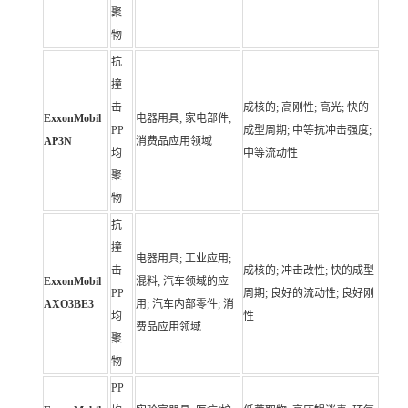
聚
物
抗
撞
击
成核的; 高刚性; 高光; 快的
ExxonMobil
电器用具; 家电部件;
PP
成型周期; 中等抗冲击强度;
AP3N
消费品应用领域
均
中等流动性
聚
物
抗
撞
电器用具; 工业应用;
击
成核的; 冲击改性; 快的成型
ExxonMobil
混料; 汽车领域的应
PP
周期; 良好的流动性; 良好刚
AXO3BE3
用; 汽车内部零件; 消
均
性
费品应用领域
聚
物
PP