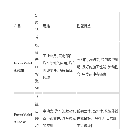
定
属
产品
用途
性能特点
记
号
抗
撞
工业应用; 家电部件;
击
高刚性; 高结晶; 快的成型周
ExxonMobil
汽车领域的应用; 汽车
PP
期; 良好的加工性能; 流动性
AP03B
内部零件; 消费品应用
均
高; 中等抗冲击强度
领域
聚
物
抗
撞
击
电池盒; 汽车的发动机
低翘曲性; 高刚性; 抗紫外线
ExxonMobil
PP
罩下的零件; 汽车领域
性能良好; 中等抗冲击强度;
AP3AW
均
的应用
中等流动性