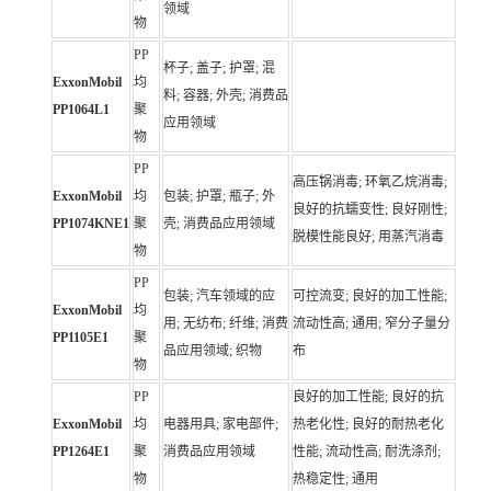
领域
物
PP
杯子; 盖子; 护罩; 混
ExxonMobil
均
料; 容器; 外壳; 消费品
PP1064L1
聚
应用领域
物
PP
高压锅消毒; 环氧乙烷消毒;
ExxonMobil
均
包装; 护罩; 瓶子; 外
良好的抗蠕变性; 良好刚性;
PP1074KNE1
聚
壳; 消费品应用领域
脱模性能良好; 用蒸汽消毒
物
PP
包装; 汽车领域的应
可控流变; 良好的加工性能;
ExxonMobil
均
用; 无纺布; 纤维; 消费
流动性高; 通用; 窄分子量分
PP1105E1
聚
品应用领域; 织物
布
物
PP
良好的加工性能; 良好的抗
ExxonMobil
均
电器用具; 家电部件;
热老化性; 良好的耐热老化
PP1264E1
聚
消费品应用领域
性能; 流动性高; 耐洗涤剂;
物
热稳定性; 通用