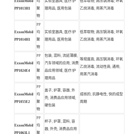
ExxonMobil
均
实验室器具; 医疗/护
低萃取物; 高压锅消毒; 环氧
PP1013H1
聚
理用品; 医用包装
乙烷消毒; 用蒸汽消毒
物
PP
ExxonMobil
均
实验室器具; 医疗/护
低萃取物; 高压锅消毒; 环氧
PP1014H1
聚
理用品; 医用包装
乙烷消毒; 用蒸汽消毒
物
PP
包装; 混料; 流延薄膜;
等规度高; 高压锅消毒; 环氧
ExxonMobil
均
汽车领域的应用; 消费
乙烷消毒; 流动性高; 通用;
PP1024E4
聚
品应用领域; 医疗/护
用蒸汽消毒
物
理用品
PP
盖子; 护罩; 容器; 外
ExxonMobil
均
成核的; 抗静电性; 快的成型
壳; 消费品应用领域;
PP1055E2
聚
周期
硬包装
物
PP
杯子; 护罩; 混料; 容
ExxonMobil
均
器; 外壳; 消费品应用
PP1063L1
聚