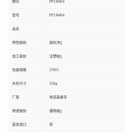
PP1304E4
牌号
PP1304E4
型号
品名
特性级别
高抗冲|||
加工级别
注塑级|||
25/KG
包装规格
25/kg
外形尺寸
厂家
埃克森美孚
用途级别
通用级|||
是否进口
否