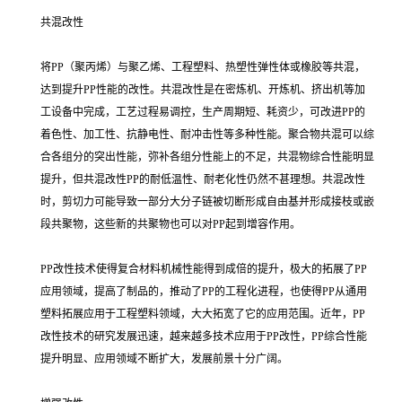
共混改性
将PP（聚丙烯）与聚乙烯、工程塑料、热塑性弹性体或橡胶等共混，
达到提升PP性能的改性。共混改性是在密炼机、开炼机、挤出机等加
工设备中完成，工艺过程易调控，生产周期短、耗资少，可改进PP的
着色性、加工性、抗静电性、耐冲击性等多种性能。聚合物共混可以综
合各组分的突出性能，弥补各组分性能上的不足，共混物综合性能明显
提升，但共混改性PP的耐低温性、耐老化性仍然不甚理想。共混改性
时，剪切力可能导致一部分大分子链被切断形成自由基并形成接枝或嵌
段共聚物，这些新的共聚物也可以对PP起到增容作用。
PP改性技术使得复合材料机械性能得到成倍的提升，极大的拓展了PP
应用领域，提高了制品的，推动了PP的工程化进程，也使得PP从通用
塑料拓展应用于工程塑料领域，大大拓宽了它的应用范围。近年，PP
改性技术的研究发展迅速，越来越多技术应用于PP改性，PP综合性能
提升明显、应用领域不断扩大，发展前景十分广阔。