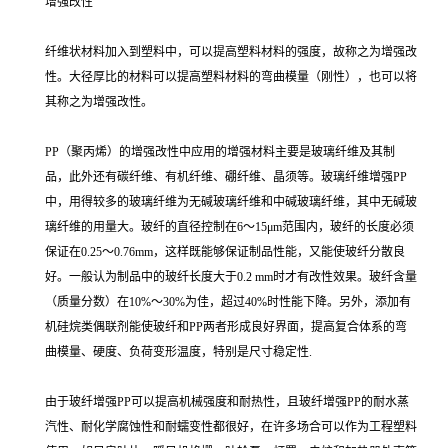
增强改性
纤维状材料加入到塑料中，可以提高塑料材料的强度，故称之为增强改
性。大径厚比的材料可以提高塑料材料的弯曲模量（刚性），也可以将
其称之为增强改性。
PP（聚丙烯）的增强改性中应用的增强材料主要是玻璃纤维及其制
品，此外还有碳纤维、有机纤维、硼纤维、晶须等。玻璃纤维增强PP
中，用得较多的玻璃纤维为无碱玻璃纤维和中碱玻璃纤维，其中无碱玻
璃纤维的用量大。玻纤的直径控制在6～15μm范围内，玻纤的长度必须
保证在0.25～0.76mm，这样既能够保证制品性能，又能使玻纤分散良
好。一般认为制品中的玻纤长度大于0.2 mm时才有改性效果。玻纤含量
（质量分数）在10%～30%为佳，超过40%时性能下降。另外，添加有
机硅烷类偶联剂能使玻纤和PP两者形成良好界面，提高复合体系的弯
曲模量、硬度、负荷变形温度，特别是尺寸稳定性.
由于玻纤增强PP可以提高机械强度和耐热性，且玻纤增强PP的耐水蒸
汽性、耐化学腐蚀性和耐蠕变性都很好，在许多场合可以作为工程塑料