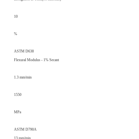
10
%
ASTM D638
Flexural Modulus - 1% Secant
1.3 mm/min
1550
MPa
ASTM D790A
13 mm/min