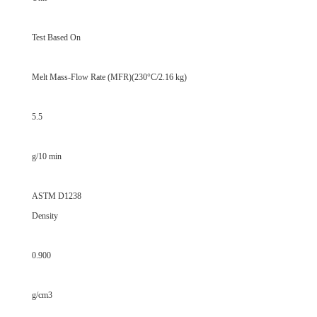
Test Based On
Melt Mass-Flow Rate (MFR)(230°C/2.16 kg)
5.5
g/10 min
ASTM D1238
Density
0.900
g/cm3