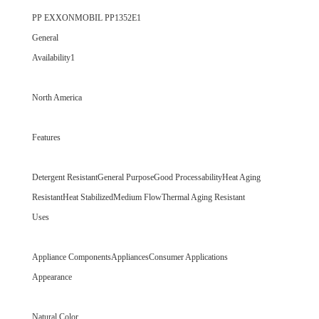
PP EXXONMOBIL PP1352E1
General
Availability1
North America
Features
Detergent ResistantGeneral PurposeGood ProcessabilityHeat Aging
ResistantHeat StabilizedMedium FlowThermal Aging Resistant
Uses
Appliance ComponentsAppliancesConsumer Applications
Appearance
Natural Color