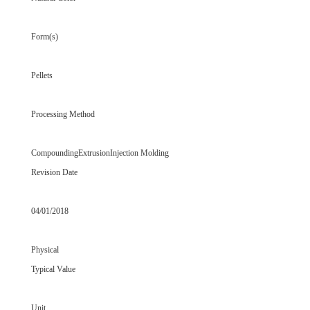
Form(s)
Pellets
Processing Method
CompoundingExtrusionInjection Molding
Revision Date
04/01/2018
Physical
Typical Value
Unit