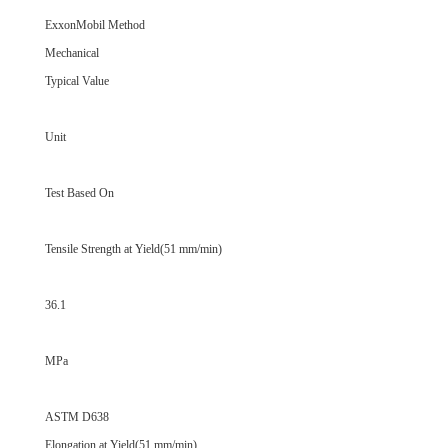
ExxonMobil Method
Mechanical
Typical Value
Unit
Test Based On
Tensile Strength at Yield(51 mm/min)
36.1
MPa
ASTM D638
Elongation at Yield(51 mm/min)