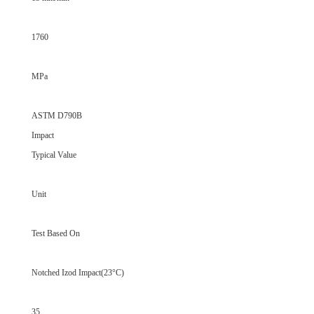
1760
MPa
ASTM D790B
Impact
Typical Value
Unit
Test Based On
Notched Izod Impact(23°C)
35