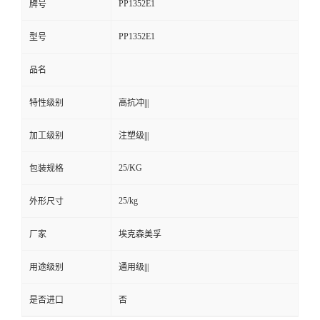
PP1352E1
牌号
PP1352E1
型号
品名
特性级别
高抗冲|||
加工级别
注塑级|||
25/KG
包装规格
25/kg
外形尺寸
厂家
埃克森美孚
用途级别
通用级|||
是否进口
否