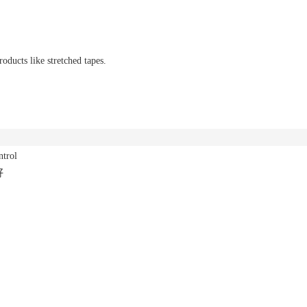
ucts like stretched tapes.
trol
好