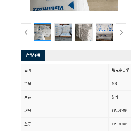
产品详请
品牌
埃克森美孚
100
货号
用途
配件
PPT0170F
牌号
PPT0170F
型号