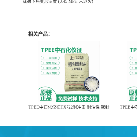
载荷下热变形温度
(0.45 MPa, 未退火)
相关产品：
TPEE中石化仪征TX722耐冲击 耐油性 密封
TPEE
性