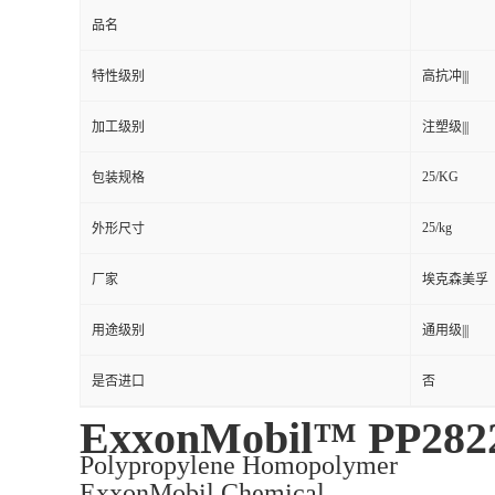
品名
特性级别
高抗冲|||
加工级别
注塑级|||
25/KG
包装规格
25/kg
外形尺寸
厂家
埃克森美孚
用途级别
通用级|||
是否进口
否
ExxonMobil™ PP282
Polypropylene Homopolymer
ExxonMobil Chemical