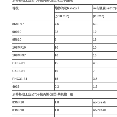
沙特基础工业公司®聚丙烯-注塑成型-共聚物
等级
熔体流动Rate1c）
冲击强度(-20°C)4
(g/10 min)
(kJ/m2)
86MF97
4.6
6.8
90910
22
10
95610
6
15
108MF10
10
10
108MF97
10
10
CX02-81
15
4.5
CX03-81
10
7
PHC31-81
15
3.5
4935
0.3
1.5
沙特基础工业公司®聚丙烯-注塑-共聚物一般
83MF10
1.8
no break
83MF90
1.8
no break