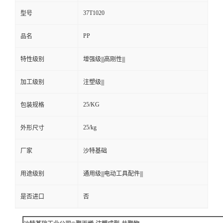
37T1020
型号
PP
品名
特性级别
增强级|||高刚性|||
加工级别
注塑级|||
25/KG
包装规格
25/kg
外形尺寸
厂家
沙特基础
用途级别
通用级|||电动工具配件|||
是否进口
否