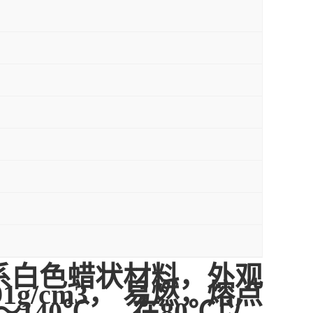
系白色蜡状材料，外观
1g/cm3， 易燃，熔点
～140℃ 。在80℃以