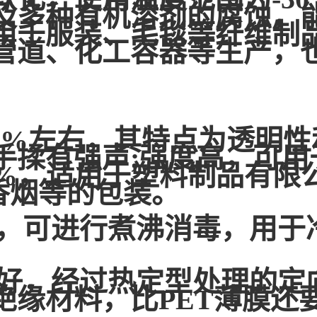
及多种有机溶剂的腐蚀，
用于服装、毛毯等纤维制
管道、化工容器等生产，
10%左右，其特点为透明
手揉有强声;强度高，可用
30%，适用于塑料制品有
、香烟等的包装。
好，可进行煮沸消毒，用于
能好，经过热定型处理的定
绝缘材料，比PET薄膜还