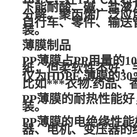
下能耐酸、碱、盐液
分解。聚丙烯广泛应
自行车、零件、输送
装。
薄膜制品
PP薄膜占PP用量的
纸，但柔软性不好，
仅为HDPE 薄膜的
比如***衣物.药品
PP薄膜的耐热性能
装。
PP薄膜的电绝缘性
器、电机、变压器的