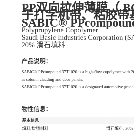
PP双向拉伸薄膜（ 
于打字机带、粘胶带
SABIC® PPcompound
Polypropylene Copolymer
Saudi Basic Industries Corporation (
20% 滑石填料
产品说明：
SABIC® PPcompound 37T1020 is a high-flow copolymer with 20% talc
as column cladding and door panels.
SABIC® PPcompound 37T1020 is a designated automotive grade
物性信息：
基本信息
填料/增强材料
滑石填料, 20