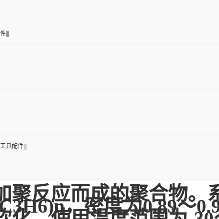
|||
工具配件|||
加聚反应而成的聚合物。
H6)n，密度为0.89～0.9
右软化，使用温度范围为-30