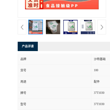
产品详请
品牌
沙特基础
100
货号
用途
配件
37T1030
牌号
37T1030
型号