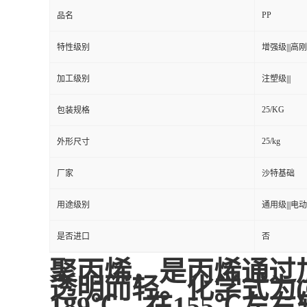
PP
品名
特性级别
增强级|||高刚性
加工级别
注塑级|||
25/KG
包装规格
25/kg
外形尺寸
厂家
沙特基础
用途级别
通用级|||电动
是否进口
否
聚丙烯，是丙烯通过
透明而轻。化学式为(C3
189℃，在155℃左