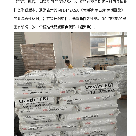
（PBT）树脂。 您提到的 "PBT/ASA" 和 "SF" 可能是指该材料的具体改
性类型或版本，通常表示其为PBT与ASA（丙烯腈-苯乙烯-丙烯酸酯）
的共混改性材料，旨在提升耐热性、低翘曲性等性能。 3而 "BK580" 通
常是该牌号的一个标准代码或颜色代码（如黑色）。