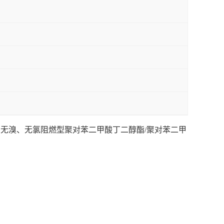
于无卤、无溴、无氯阻燃型聚对苯二甲酸丁二醇酯/聚对苯二甲