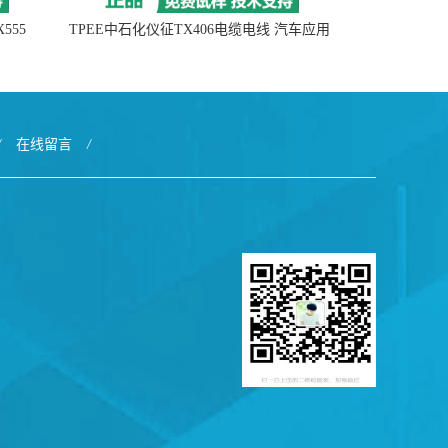
555
TPEE中石化仪征TX406电缆电线 汽车应用
/
在线留言
/