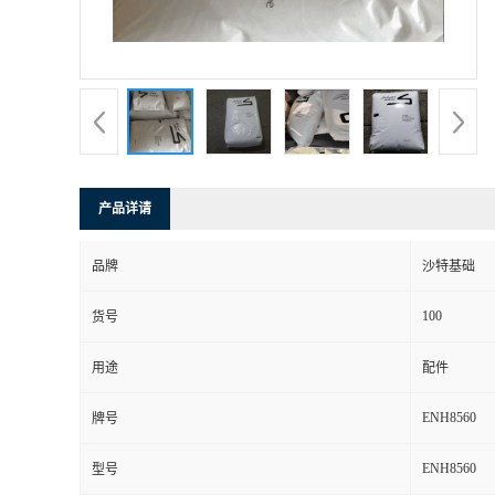
产品详请
品牌
沙特基础
100
货号
用途
配件
ENH8560
牌号
ENH8560
型号