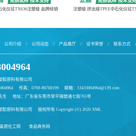
中石化仪征TX636注塑级 品牌经销
注塑级 挤出级TPEE中石化仪征TX
公司介绍
/
公司动态
/
产品展厅
/
证书荣誉
/
联系方式
3004964
塑胶原料有限公司
004964
传真：0769-88768199
邮箱：
13433004964@139.com
先生
地址：广东省东莞市常平镇塑通七街765号
塑胶原料有限公司
版权所有 Copyright (©) 2026
XML
盖德化工网
食品商务网