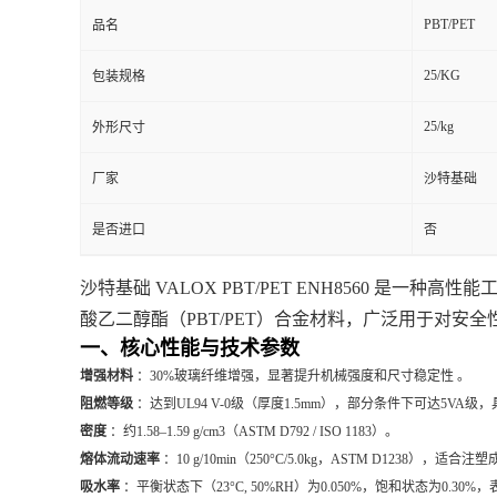
PBT/PET
品名
25/KG
包装规格
25/kg
外形尺寸
厂家
沙特基础
是否进口
否
沙特基础 VALOX PBT/PET ENH8560 
酸乙二醇酯（PBT/PET）合金材料，广泛用于对安
一、核心性能与技术参数
增强材料
：30%玻璃纤维增强，显著提升机械强度和尺寸稳定性 。
阻燃等级
：达到UL94 V-0级（厚度1.5mm），部分条件下可达5VA
密度
：约1.58–1.59 g/cm3（ASTM D792 / ISO 1183）。
熔体流动速率
：10 g/10min（250°C/5.0kg，ASTM D1238），适合注
吸水率
：平衡状态下（23°C, 50%RH）为0.050%，饱和状态为0.30