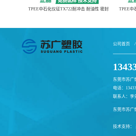
TPEE中石化仪征TX722耐冲击 耐油性 密封
TPEE
性
公司首页
/
1343
东莞市苏广
电话：13433
联系人：李
东莞市苏广
技术支持：