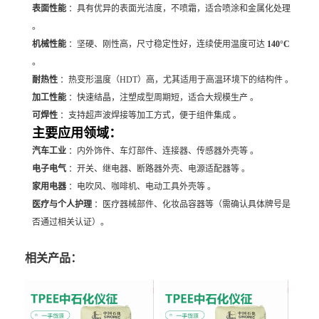
表面性能
：具有优异的表面光洁度，不喷霜，适合喷涂和金属化处理
。
机械性能
：坚硬、刚性高，尺寸稳定性好，连续使用温度可达
140°C
。
耐热性
：热变形温度（HDT）高，尤其适用于高温环境下的结构件 。
加工性能
：快速结晶，注塑成型周期短，适合大规模生产 。
可焊性
：支持超声波焊接等加工方式，便于组件集成 。
主要应用领域：
汽车工业
：内外饰件、车灯部件、连接器、传感器外壳等 。
电子电气
：开关、继电器、断路器外壳、电源适配器等 。
家用电器
：电吹风、咖啡机、电动工具外壳等 。
医疗与个人护理
：医疗器械部件、化妆品容器等（需确认具体牌号是
否通过相关认证）。
相关产品：