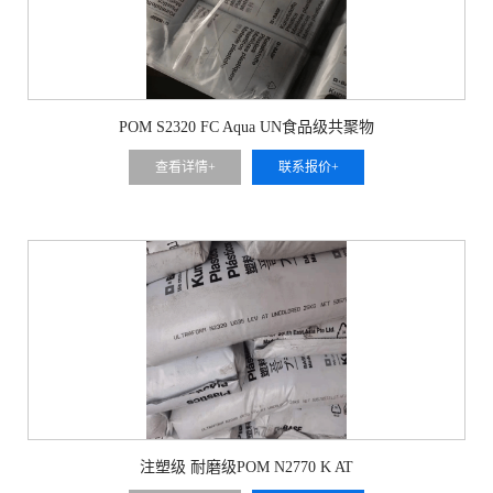
POM S2320 FC Aqua UN食品级共聚物
查看详情+
联系报价+
注塑级 耐磨级POM N2770 K AT