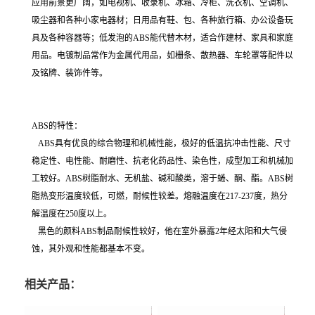
应用前景更广阔，如电视机、收录机、冰箱、冷柜、洗衣机、空调机、
吸尘器和各种小家电器材；日用品有鞋、包、各种旅行箱、办公设备玩
具及各种容器等；低发泡的ABS能代替木材，适合作建材、家具和家庭
用品。电镀制品常作为金属代用品，如栅条、散热器、车轮罩等配件以
及铭牌、装饰件等。
ABS的特性：
ABS具有优良的综合物理和机械性能，极好的低温抗冲击性能、尺寸
稳定性、电性能、耐磨性、抗老化药品性、染色性，成型加工和机械加
工较好。ABS树脂耐水、无机盐、碱和酸类，溶于蜷、酮、酯。ABS树
脂热变形温度较低，可燃，耐候性较差。熔融温度在217-237度，热分
解温度在250度以上。
黑色的颜料ABS制品耐候性较好，他在室外暴露2年经太阳和大气侵
蚀，其外观和性能都基本不变。
相关产品：