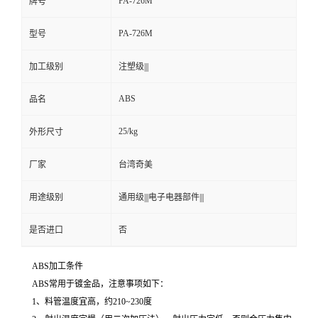
PA-726M
牌号
PA-726M
型号
加工级别
注塑级|||
ABS
品名
25/kg
外形尺寸
厂家
台湾奇美
用途级别
通用级|||电子电器部件|||
是否进口
否
ABS加工条件
ABS常用于镀金品，注意事项如下：
1、料管温度宜高，约210~230度