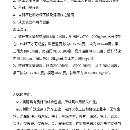
2、射出温度宜慢（用二次加压法）、射出压力宜低，否则合压力集中
3、不可用离模剂
4、以背压控制收缩下陷及熔接线之留痕
5、成品表面不可有创痕
加工温度：
1、螺杆式套筒加热温度180~240度，射出压力700~1200kg/c㎡,水分控制
在0.3%以下才可成型，料管温度 段为200-250度， 段为190-240度，第
三段为180-240度，第四段为160-200度，模具温度为40-85度，螺杆转速
为40-100rpm，保压为20-50kg/c㎡,背压为0-200 kg/c㎡。
2、柱射式套筒温度：喷嘴200-260度， 段200-260度， 段为200-240度，
第三段为180-2630度，模温50-80度，射出压力1000-2000 kg/c㎡。
ABS的应用：
ABS树脂具有良好的综合性能，所以其应用相关广泛。
ABS树脂广泛应用于汽车工业、电器仪表工业和机械工业中，常作齿
轮、汽车配件、挡泥板、扶手、冰箱内衬、叶片、轴承、把手、管道、
接头、仪表壳、仪表板、盘、安全帽等；在家用电器和家用电子设备的