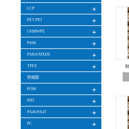
LCP
PET/PEI
UHMWPE
PA66
PARA/MXD6
TPEE
耐
热熔胶
POM
PBT
PA46/PA4T
PC