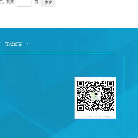
4页，到第
页
/
在线留言
/