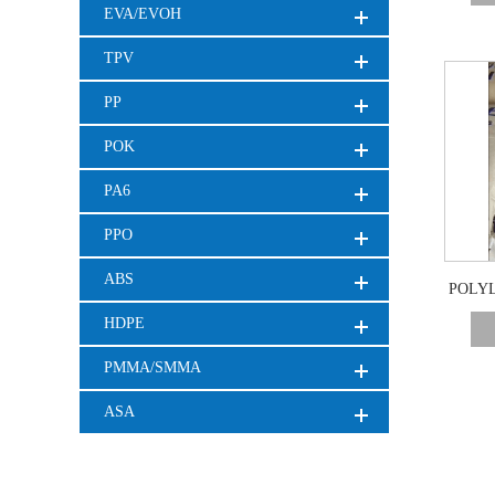
EVA/EVOH
TPV
PP
POK
PA6
PPO
ABS
POLY
HDPE
PMMA/SMMA
ASA