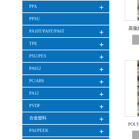
PPA
PPSU
高强度
PA10T/PA9T/PA6T
TPE
PSU/PES
PA612
PC/ABS
PA12
PVDF
合金塑料
POL
PAI/PEEK