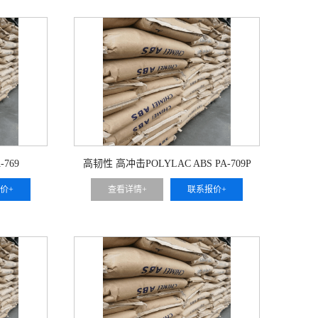
-769
高韧性 高冲击POLYLAC ABS PA-709P
价+
查看详情+
联系报价+