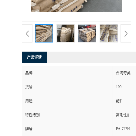
产品详请
品牌
台湾奇美
100
货号
用途
配件
特性级别
高刚性|||
PA-747H
牌号