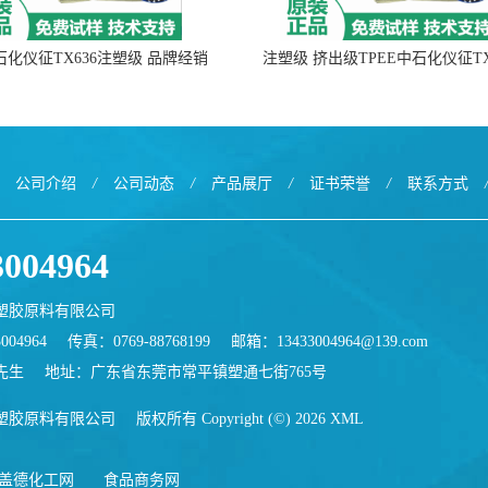
中石化仪征TX636注塑级 品牌经销
注塑级 挤出级TPEE中石化仪征TX
公司介绍
/
公司动态
/
产品展厅
/
证书荣誉
/
联系方式
3004964
塑胶原料有限公司
004964
传真：0769-88768199
邮箱：
13433004964@139.com
先生
地址：广东省东莞市常平镇塑通七街765号
塑胶原料有限公司
版权所有 Copyright (©) 2026
XML
盖德化工网
食品商务网