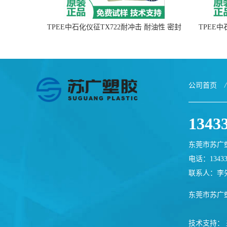
TPEE中石化仪征TX722耐冲击 耐油性 密封
TPEE
性
公司首页
/
1343
东莞市苏广
电话：13433
联系人：李
东莞市苏广
技术支持：