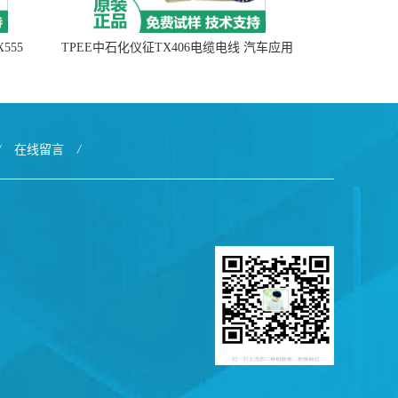
555
TPEE中石化仪征TX406电缆电线 汽车应用
/
在线留言
/