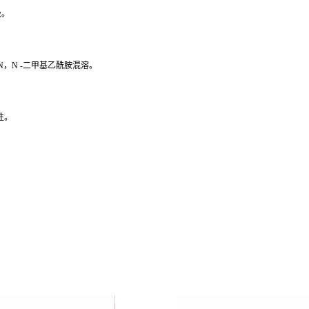
级。
N，N -二甲基乙酰胺混溶。
性。