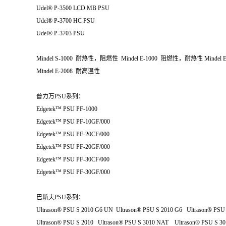
Udel® P-3500 LCD MB PSU
Udel® P-3700 HC PSU
Udel® P-3703 PSU
Mindel S-1000 耐热性，阻燃性 Mindel E-1000 阻燃性，耐热性 Mindel
Mindel E-2008 耐高温性
普力万PSU系列：
Edgetek™ PSU PF-1000
Edgetek™ PSU PF-10GF/000
Edgetek™ PSU PF-20CF/000
Edgetek™ PSU PF-20GF/000
Edgetek™ PSU PF-30CF/000
Edgetek™ PSU PF-30GF/000
巴斯夫PSU系列：
Ultrason® PSU S 2010 G6 UN Ultrason® PSU S 2010 G6 Ultrason® PS
Ultrason® PSU S 2010 Ultrason® PSU S 3010 NAT Ultrason® PSU S 3