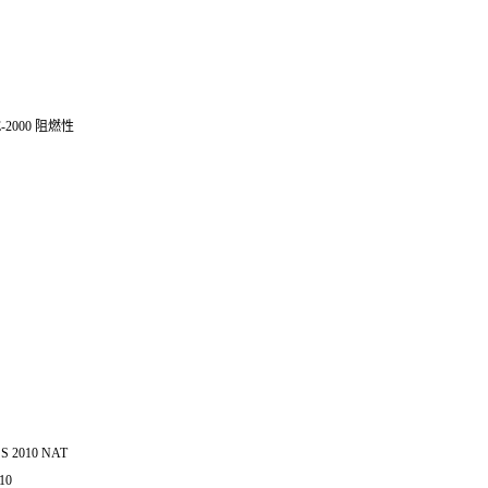
 E-2000 阻燃性
U S 2010 NAT
010