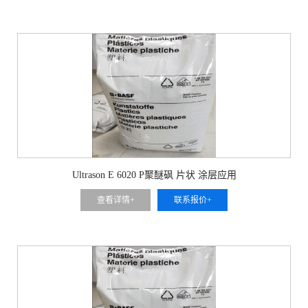
Ultrason E 6020 P聚醚砜 片状 涂层应用
查看详情+
联系报价+