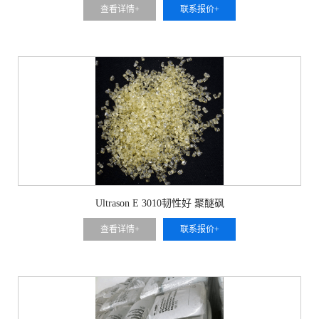
查看详情+
联系报价+
Ultrason E 3010韧性好 聚醚砜
查看详情+
联系报价+