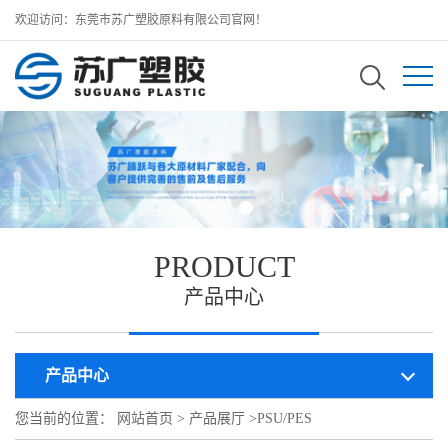
欢迎访问：东莞市苏广塑胶原料有限公司官网！
PRODUCT
产品中心
产品中心
您当前的位置：
网站首页
>
产品展厅
>
PSU/PES