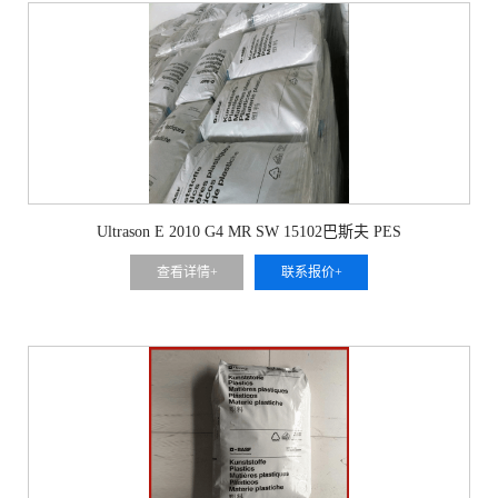
Ultrason E 2010 G4 MR SW 15102巴斯夫 PES
查看详情+
联系报价+