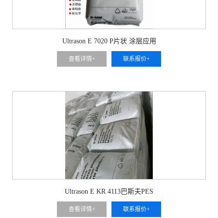
Ultrason E 7020 P片状 涂层应用
查看详情+
联系报价+
Ultrason E KR 4113巴斯夫PES
查看详情+
联系报价+