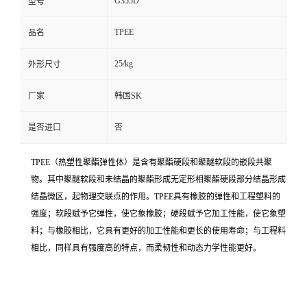
G355D
型号
TPEE
品名
25/kg
外形尺寸
厂家
韩国SK
是否进口
否
TPEE（热塑性聚酯弹性体）是含有聚酯硬段和聚醚软段的嵌段共聚
物。其中聚醚软段和未结晶的聚酯形成无定形相聚酯硬段部分结晶形成
结晶微区，起物理交联点的作用。TPEE具有橡胶的弹性和工程塑料的
强度；软段赋予它弹性，使它象橡胶；硬段赋予它加工性能，使它象塑
料；与橡胶相比，它具有更好的加工性能和更长的使用寿命；与工程料
相比，同样具有强度高的特点，而柔韧性和动态力学性能更好。