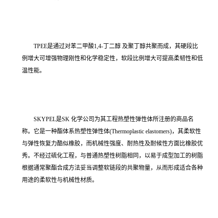
TPEE是通过对苯二甲酸1,4-丁二醇 及聚丁醇共聚而成，其硬段比
例增大可增强物理刚性和化学稳定性，软段比例增大可提高柔韧性和低
温性能。
SKYPEL是SK 化学公司为其工程热塑性弹性体所注册的商品名
称。它是一种酯体系热塑性弹性体(Thermoplastic elastomers)，其柔软性
与弹性恢复力酷似橡胶，而机械性强度、耐热性及耐候性方面比橡胶优
秀。不经过硫化工程，与普通热塑性树脂相同，以易于成型加工的树脂
根据通常聚酯合成方法妥当调整软链段的共聚物量，从而形成适合各种
用途的柔软性与机械性材质。