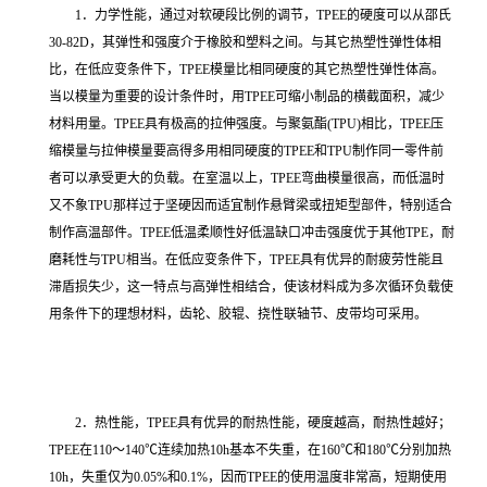
1．力学性能，通过对软硬段比例的调节，TPEE的硬度可以从邵氏
30-82D，其弹性和强度介于橡胶和塑料之间。与其它热塑性弹性体相
比，在低应变条件下，TPEE模量比相同硬度的其它热塑性弹性体高。
当以模量为重要的设计条件时，用TPEE可缩小制品的横截面积，减少
材料用量。TPEE具有极高的拉伸强度。与聚氨酯(TPU)相比，TPEE压
缩模量与拉伸模量要高得多用相同硬度的TPEE和TPU制作同一零件前
者可以承受更大的负载。在室温以上，TPEE弯曲模量很高，而低温时
又不象TPU那样过于坚硬因而适宜制作悬臂梁或扭矩型部件，特别适合
制作高温部件。TPEE低温柔顺性好低温缺口冲击强度优于其他TPE，耐
磨耗性与TPU相当。在低应变条件下，TPEE具有优异的耐疲劳性能且
滞盾损失少，这一特点与高弹性相结合，使该材料成为多次循环负载使
用条件下的理想材料，齿轮、胶辊、挠性联轴节、皮带均可采用。
2．热性能，TPEE具有优异的耐热性能，硬度越高，耐热性越好；
TPEE在110～140℃连续加热10h基本不失重，在160℃和180℃分别加热
10h，失重仅为0.05%和0.1%，因而TPEE的使用温度非常高，短期使用