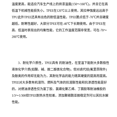
温度更高，能适应汽车生产线上的烘漆温度(150～160℃)，并且它在高
低温下机械性能损失小。TPEE在120℃以上使用，其拉伸强度远远高于
TPU此外TPEE还具有出色的耐低温性能，TPEE脆点低于-70℃并且硬度
越低，耐寒性越好，大部分TPEE可在-40℃下长期使用。由于TPEE在
高、低温时表现出的均衡性能，它的工作温度范围非常宽，可在-70～
200℃使用。
3．耐化学介质性，TPEE具有 的耐油性，在室温下能耐大多数极性
液体化学介质(如酸、碱、胺二醇类化合物)，但对卤代烃(氟里昂除外)
及酚类的作用却无能为力，其耐化学品的能力随其硬度的提高而提高。
TPEE对大多数有机溶剂、燃料及气体的抗溶胀性能和抗渗透性能是好
的，对燃油渗透性仅为氯丁胶、氯磺化聚乙烯、丁腈胶等耐油橡胶的
1/3～1/300但TPEE耐热水性较差，添加聚碳酰亚胺稳定剂可以其抗水解
性能。