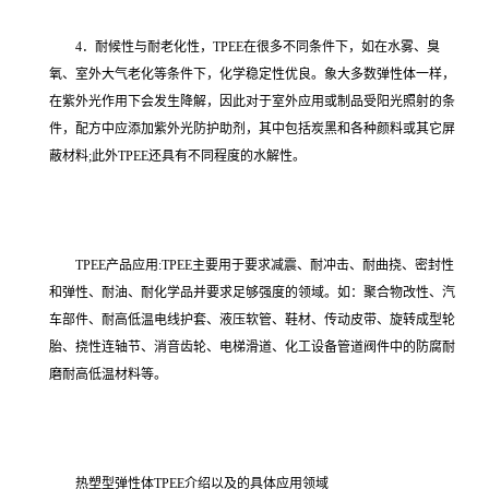
4．耐候性与耐老化性，TPEE在很多不同条件下，如在水雾、臭
氧、室外大气老化等条件下，化学稳定性优良。象大多数弹性体一样，
在紫外光作用下会发生降解，因此对于室外应用或制品受阳光照射的条
件，配方中应添加紫外光防护助剂，其中包括炭黑和各种颜料或其它屏
蔽材料;此外TPEE还具有不同程度的水解性。
TPEE产品应用:TPEE主要用于要求减震、耐冲击、耐曲挠、密封性
和弹性、耐油、耐化学品并要求足够强度的领域。如：聚合物改性、汽
车部件、耐高低温电线护套、液压软管、鞋材、传动皮带、旋转成型轮
胎、挠性连轴节、消音齿轮、电梯滑道、化工设备管道阀件中的防腐耐
磨耐高低温材料等。
热塑型弹性体TPEE介绍以及的具体应用领域