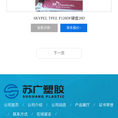
SKYPEL TPEE P128DF硬度28D
查看详情+
联系报价+
下一页
公司首页
/
公司介绍
/
公司动态
/
产品展厅
/
证书荣誉
/
联系方式
/
在线留言
/