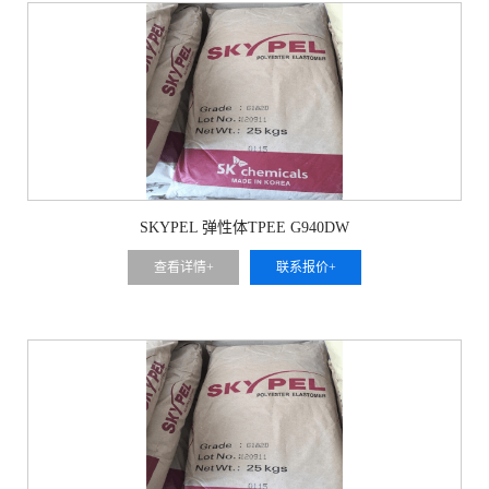
SKYPEL 弹性体TPEE G940DW
查看详情+
联系报价+