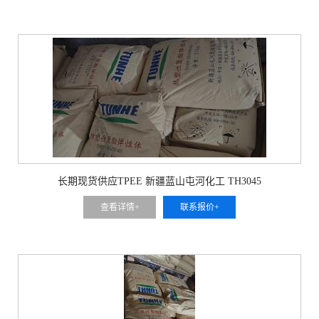
长期现货供应TPEE 新疆蓝山屯河化工 TH3045
查看详情+
联系报价+