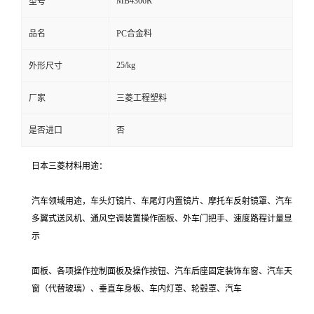
MB4306R
型号
品名
PC合金料
25/kg
外形尺寸
厂家
三菱工程塑料
是否进口
否
日本三菱材料用途：
汽车领域用途，车头灯镜片、车尾灯内置镜片、摩托车反射镜罩、汽车
多翼式送风机、通风空调装置操作面板、外车门把手、速度路程计量显
示
面板、各项操作控制面板及操作按钮、汽车后座固定装饰车窗、汽车天
窗（代替玻璃）、垂直车身板、车内灯罩、轮毂罩、汽车