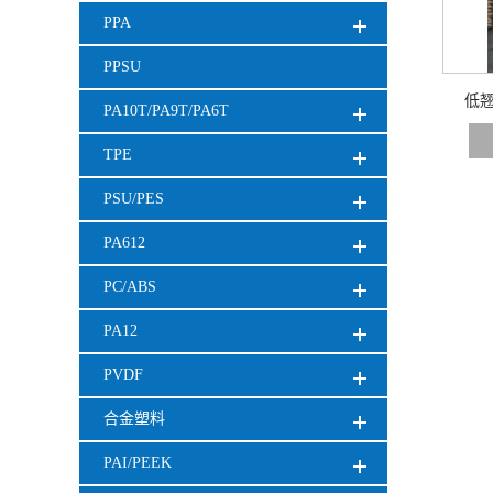
PPA
PPSU
低翘
PA10T/PA9T/PA6T
TPE
PSU/PES
PA612
PC/ABS
PA12
PVDF
合金塑料
PAI/PEEK