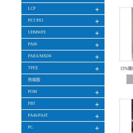
LCP
PET/PEI
UHMWPE
PA66
PARA/MXD6
TPEE
15%玻纤
热熔胶
POM
PBT
PA46/PA4T
PC