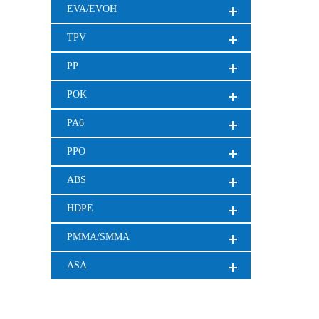
EVA/EVOH
TPV
PP
POK
PA6
PPO
ABS
HDPE
PMMA/SMMA
ASA