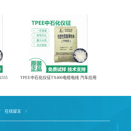
555
TPEE中石化仪征TX406电缆电线 汽车应用
/
在线留言
/