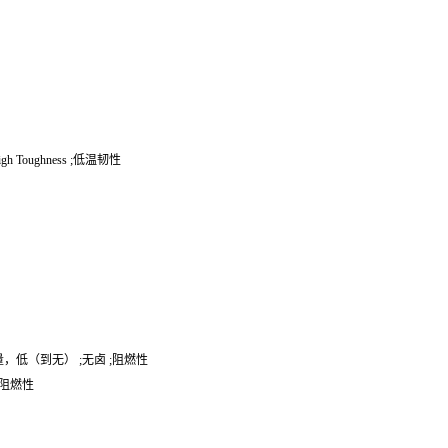
Toughness ;低温韧性
;磷含量，低（到无） ;无卤 ;阻燃性
;阻燃性