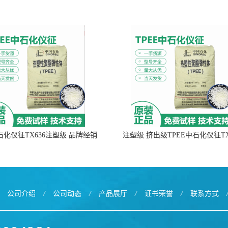
中石化仪征TX636注塑级 品牌经销
注塑级 挤出级TPEE中石化仪征TX
公司介绍
/
公司动态
/
产品展厅
/
证书荣誉
/
联系方式