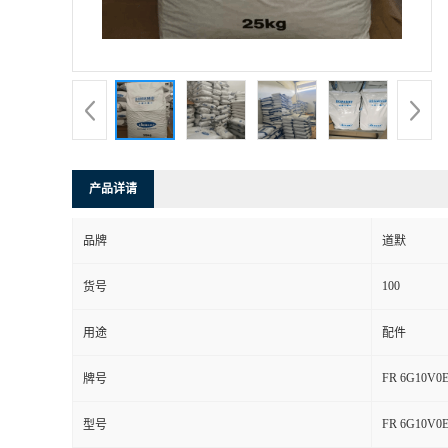
产品详请
品牌
道默
100
货号
用途
配件
FR 6G10V0
牌号
FR 6G10V0
型号