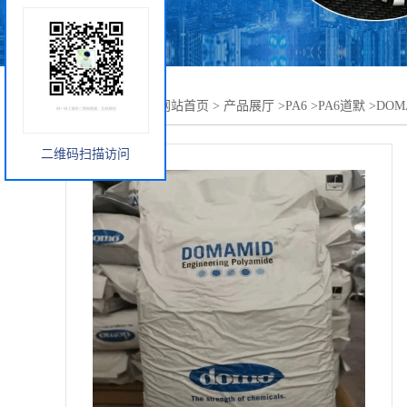
您当前的位置：
网站首页
>
产品展厅
>
PA6
>
PA6道默
>
DOM
二维码扫描访问