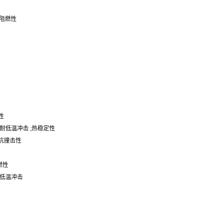
;阻燃性
性
改性 ;耐低温冲击 ;热稳定性
良好抗撞击性
燃性
;耐低温冲击