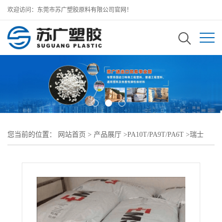
欢迎访问：东莞市苏广塑胶原料有限公司官网！
您当前的位置：
网站首页
>
产品展厅
>
PA10T/PA9T/PA6T
>
瑞士
EMS PA10T
>
30%玻纤 阻燃 耐高温Grivory PA10T HT XE 4027 nat