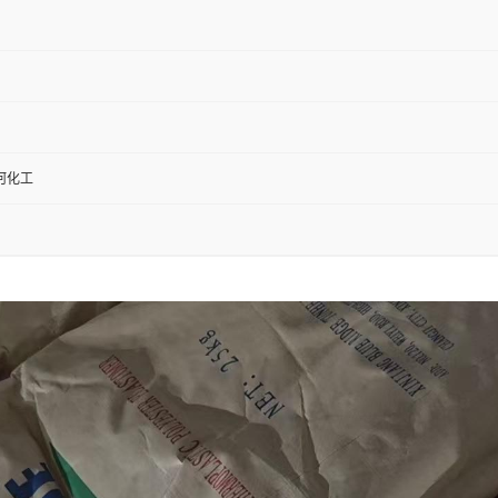
河化工
：