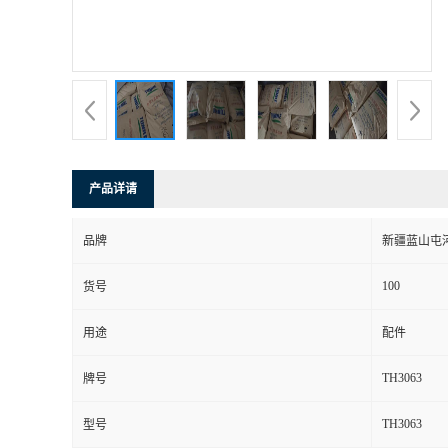
产品详请
品牌
新疆蓝山屯
100
货号
用途
配件
TH3063
牌号
TH3063
型号