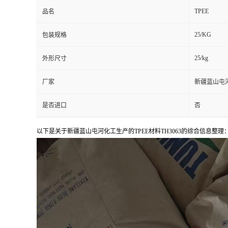
TPEE
品名
25/KG
包装规格
25/kg
外形尺寸
厂家
新疆蓝山屯
是否进口
否
以下是关于新疆蓝山屯河化工生产的TPEE材料TH3063的综合信息整理